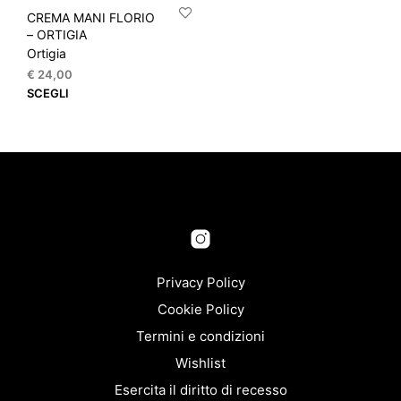
CREMA MANI FLORIO
– ORTIGIA
Ortigia
€
24,00
Questo
SCEGLI
prodotto
ha
più
varianti.
Le
opzioni
possono
essere
scelte
nella
Privacy Policy
pagina
Cookie Policy
del
Termini e condizioni
prodotto
Wishlist
Esercita il diritto di recesso