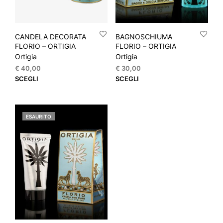
CANDELA DECORATA
BAGNOSCHIUMA
FLORIO – ORTIGIA
FLORIO – ORTIGIA
Ortigia
Ortigia
€
40,00
€
30,00
Questo
Que
SCEGLI
SCEGLI
prodotto
prod
ha
ha
più
più
ESAURITO
varianti.
varia
Le
Le
opzioni
opzi
possono
pos
essere
esse
scelte
scel
nella
nella
pagina
pagi
del
del
prodotto
prod