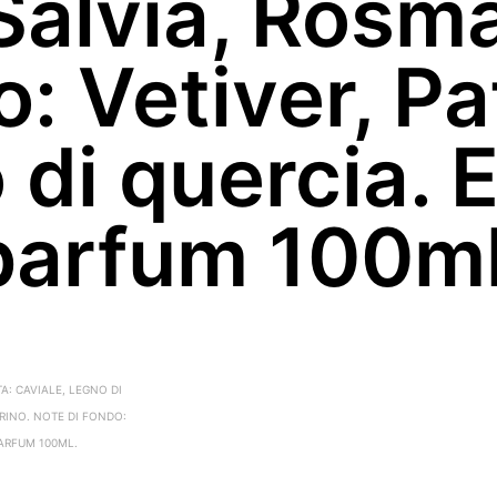
Salvia, Rosma
o: Vetiver, Pa
di quercia. E
parfum 100ml
A: CAVIALE, LEGNO DI
RINO. NOTE DI FONDO:
PARFUM 100ML.