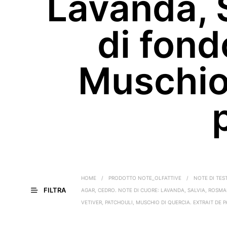
Lavanda, 
di fond
Muschio 
HOME
/
PRODOTTO NOTE_OLFATTIVE
/
NOTE DI TEST
FILTRA
AGAR, CEDRO. NOTE DI CUORE: LAVANDA, SALVIA, ROSMA
VETIVER, PATCHOULI, MUSCHIO DI QUERCIA. EXTRAIT DE 