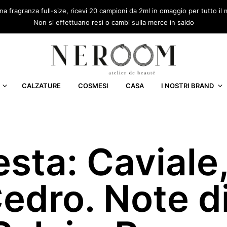
una fragranza full-size, ricevi 20 campioni da 2ml in omaggio per tutto 
Non si effettuano resi o cambi sulla merce in saldo
CALZATURE
COSMESI
CASA
I NOSTRI BRAND
esta: Caviale
edro. Note d