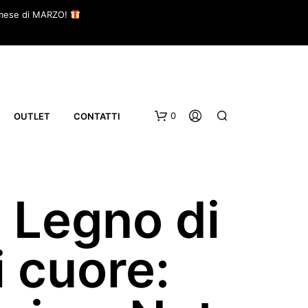
il mese di MARZO!
0
OUTLET
CONTATTI
, Legno di
i cuore: