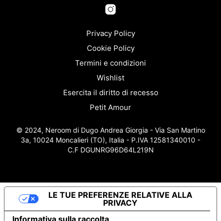
possono
essere
scelte
nella
Privacy Policy
pagina
Cookie Policy
del
Termini e condizioni
prodotto
Wishlist
Esercita il diritto di recesso
Petit Amour
© 2024, Neroom di Dugo Andrea Giorgia - Via San Martino
3a, 10024 Moncalieri (TO), Italia - P.IVA 12581340010 -
C.F DGUNRG96D64L219N
LE TUE PREFERENZE RELATIVE ALLA
PRIVACY
Informativa sulla raccolta