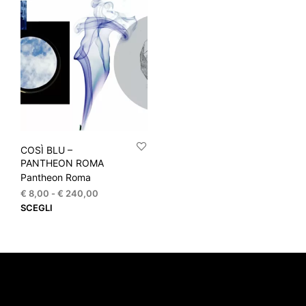
COSÌ BLU –
PANTHEON ROMA
Pantheon Roma
Fascia
€
8,00
-
€
240,00
di
Questo
SCEGLI
prezzo:
prodotto
da
ha
€ 8,00
più
a
varianti.
€ 240,00
Le
opzioni