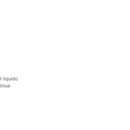
l liquido
tinua