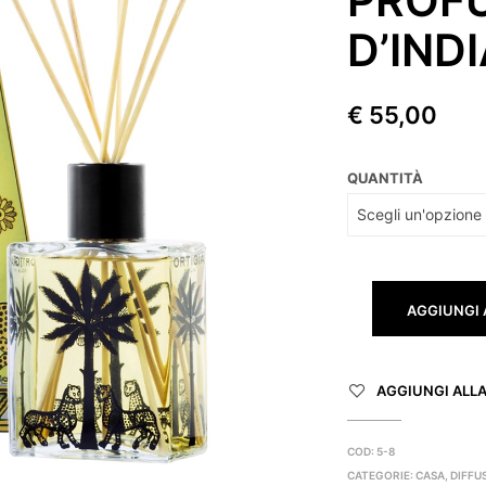
D’INDI
€
55,00
QUANTITÀ
AGGIUNGI 
AGGIUNGI ALLA 
COD:
5-8
CATEGORIE:
CASA
,
DIFFU