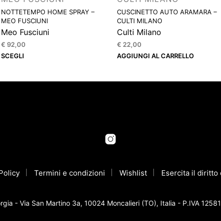
NOTTETEMPO HOME SPRAY –
CUSCINETTO AUTO ARAMARA –
MEO FUSCIUNI
CULTI MILANO
Meo Fusciuni
Culti Milano
€
92,00
€
22,00
Questo
SCEGLI
AGGIUNGI AL CARRELLO
prodotto
ha
più
varianti.
Le
opzioni
possono
essere
scelte
Policy
nella
Termini e condizioni
Wishlist
Esercita il diritt
pagina
del
gia - Via San Martino 3a, 10024 Moncalieri (TO), Italia - P.IVA
prodotto