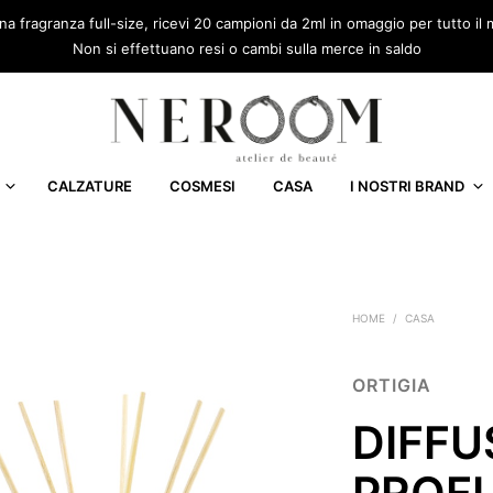
una fragranza full-size, ricevi 20 campioni da 2ml in omaggio per tutto 
Non si effettuano resi o cambi sulla merce in saldo
CALZATURE
COSMESI
CASA
I NOSTRI BRAND
HOME
/
CASA
ORTIGIA
DIFF
PROF