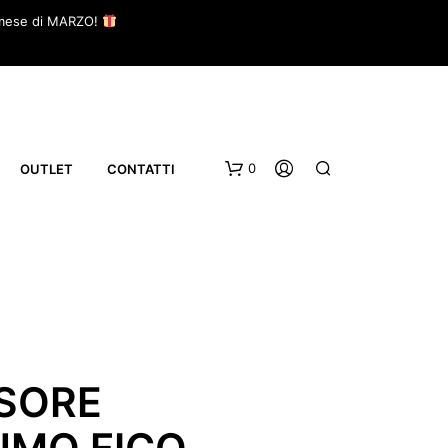
il mese di MARZO!
0
OUTLET
CONTATTI
USORE
UMO FICO