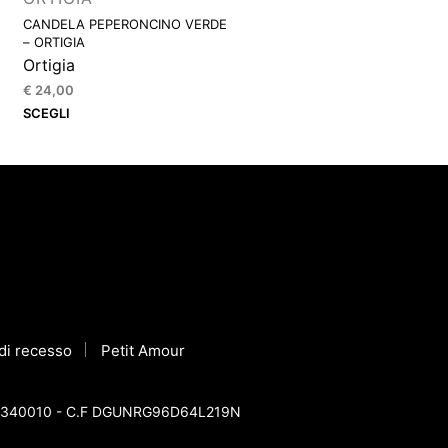
CANDELA PEPERONCINO VERDE
– ORTIGIA
Ortigia
€
24,00
Questo
SCEGLI
prodotto
ha
più
varianti.
Le
opzioni
possono
essere
scelte
o di recesso
nella
Petit Amour
pagina
del
 12581340010 - C.F DGUNRG96D64L219N
prodotto