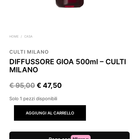
HOME
/
CASA
CULTI MILANO
DIFFUSSORE GIOA 500ml – CULTI
MILANO
Il
Il
€
95,00
€
47,50
prezzo
prezzo
Solo 1 pezzi disponibili
originale
attuale
AGGIUNGI AL CARRELLO
era:
è:
€ 95,00.
€ 47,50.