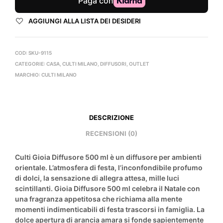
AGGIUNGI ALLA LISTA DEI DESIDERI
COD:
SKU-9115
CATEGORIE:
CASA
,
CULTI MILANO
,
DIFFUSORI
,
OUTLET
MARCHIO:
CULTI MILANO
DESCRIZIONE
RECENSIONI (0)
Culti
Gioia Diffusore 500 ml è un diffusore per ambienti
orientale. L’atmosfera di festa, l’inconfondibile profumo
di dolci, la sensazione di allegra attesa, mille luci
scintillanti. Gioia Diffusore 500 ml celebra il Natale con
una fragranza appetitosa che richiama alla mente
momenti indimenticabili di festa trascorsi in famiglia. La
dolce apertura di arancia amara si fonde sapientemente