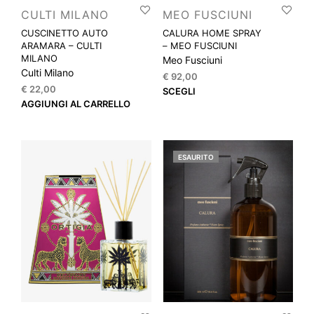
CULTI MILANO
MEO FUSCIUNI
CUSCINETTO AUTO
CALURA HOME SPRAY
ARAMARA – CULTI
– MEO FUSCIUNI
MILANO
Meo Fusciuni
Culti Milano
€
92,00
€
22,00
Que
SCEGLI
AGGIUNGI AL CARRELLO
prod
ha
più
varia
ESAURITO
Le
opzi
pos
esse
scel
nella
pagi
del
prod