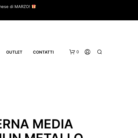
il mese di MARZO!
0
OUTLET
CONTATTI
ERNA MEDIA
I IN METALLO