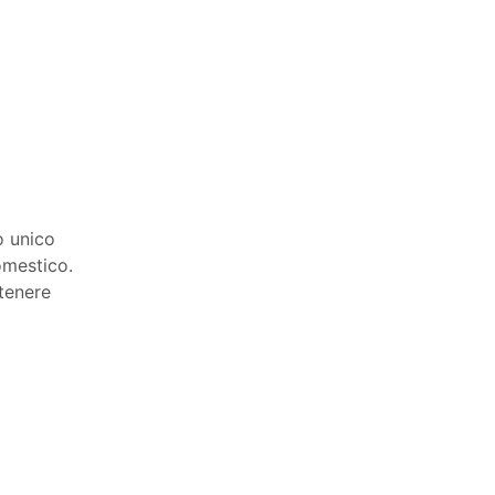
o unico
omestico.
ttenere