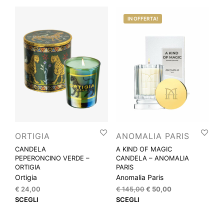
più
varianti.
IN OFFERTA!
Le
opzioni
possono
essere
scelte
nella
pagina
del
prodotto
ORTIGIA
ANOMALIA PARIS
CANDELA
A KIND OF MAGIC
PEPERONCINO VERDE –
CANDELA – ANOMALIA
ORTIGIA
PARIS
Ortigia
Anomalia Paris
Il
Il
€
24,00
€
145,00
€
50,00
prezzo
prezzo
Questo
Que
SCEGLI
SCEGLI
originale
attuale
prodotto
prod
era:
è:
ha
ha