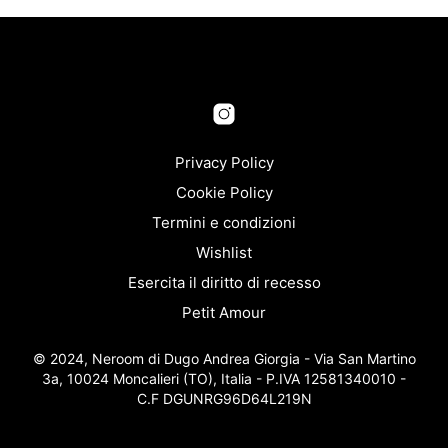
€ 145,00.
€ 50,00.
più
più
varianti.
varia
Le
Le
opzioni
opzi
possono
pos
essere
esse
scelte
scel
nella
nella
Privacy Policy
pagina
pagi
Cookie Policy
del
del
Termini e condizioni
prodotto
prod
Wishlist
Esercita il diritto di recesso
Petit Amour
© 2024, Neroom di Dugo Andrea Giorgia - Via San Martino
3a, 10024 Moncalieri (TO), Italia - P.IVA 12581340010 -
C.F DGUNRG96D64L219N