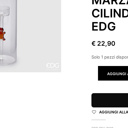
CILIN
EDG
€
22,90
Solo 1 pezzi dispon
AGGIUNGI 
AGGIUNGI ALLA 
COD:
SKU-9319