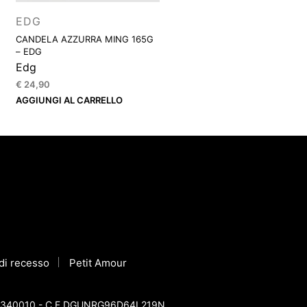
EDG
CANDELA AZZURRA MING 165G
– EDG
Edg
€
24,90
AGGIUNGI AL CARRELLO
o di recesso
Petit Amour
 12581340010 - C.F DGUNRG96D64L219N