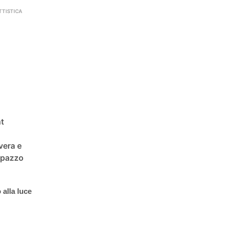
TISTICA
ht
.
vera e
Pupazzo
 alla luce