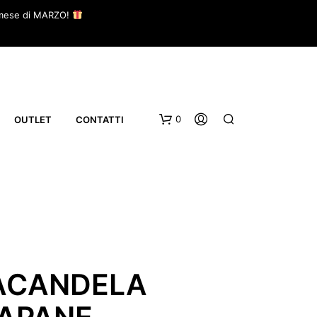
il mese di MARZO!
0
OUTLET
CONTATTI
ACANDELA
APANE