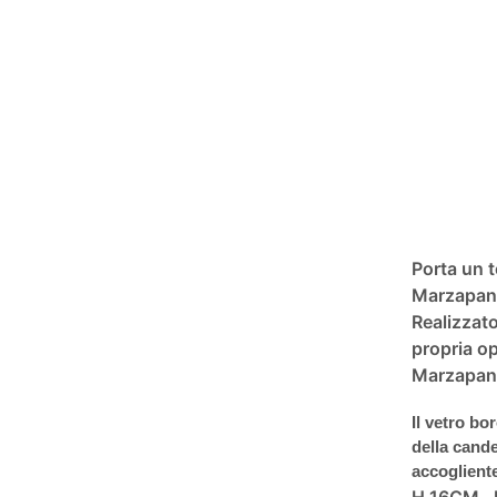
Porta un t
Marzapane
Realizzato
propria op
Marzapane,
Il vetro bo
della cande
accoglient
H 16CM , 