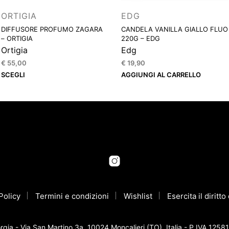
ORTIGIA
EDG
DIFFUSORE PROFUMO ZAGARA
CANDELA VANILLA GIALLO FLUO
– ORTIGIA
220G – EDG
Ortigia
Edg
€
55,00
€
19,90
Questo
SCEGLI
AGGIUNGI AL CARRELLO
prodotto
ha
più
varianti.
Le
opzioni
possono
essere
scelte
Policy
nella
Termini e condizioni
Wishlist
Esercita il diritt
pagina
del
gia - Via San Martino 3a, 10024 Moncalieri (TO), Italia - P.IVA