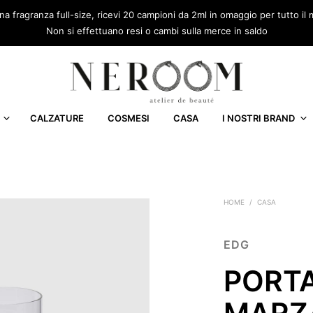
una fragranza full-size, ricevi 20 campioni da 2ml in omaggio per tutto 
Non si effettuano resi o cambi sulla merce in saldo
CALZATURE
COSMESI
CASA
I NOSTRI BRAND
HOME
/
CASA
EDG
PORT
MARZ