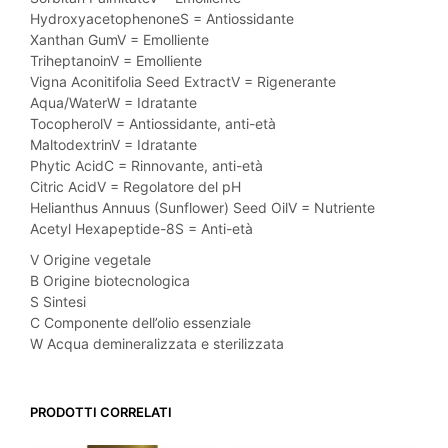
HydroxyacetophenoneS = Antiossidante
Xanthan GumV = Emolliente
TriheptanoinV = Emolliente
Vigna Aconitifolia Seed ExtractV = Rigenerante
Aqua/WaterW = Idratante
TocopherolV = Antiossidante, anti-età
MaltodextrinV = Idratante
Phytic AcidC = Rinnovante, anti-età
Citric AcidV = Regolatore del pH
Helianthus Annuus (Sunflower) Seed OilV = Nutriente
Acetyl Hexapeptide-8S = Anti-età
V Origine vegetale
B Origine biotecnologica
S Sintesi
C Componente dell’olio essenziale
W Acqua demineralizzata e sterilizzata
PRODOTTI CORRELATI