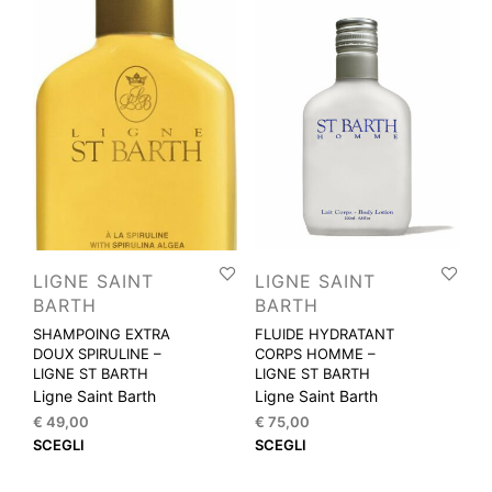
LIGNE SAINT
LIGNE SAINT
BARTH
BARTH
SHAMPOING EXTRA
FLUIDE HYDRATANT
DOUX SPIRULINE –
CORPS HOMME –
LIGNE ST BARTH
LIGNE ST BARTH
Ligne Saint Barth
Ligne Saint Barth
€
49,00
€
75,00
Questo
Que
SCEGLI
SCEGLI
prodotto
prod
ha
ha