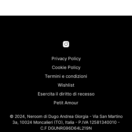
da
prodotto
ha
€ 47,60
ha
più
a
più
varia
€ 67,15
varianti.
Le
Le
opzi
opzioni
pos
possono
esse
essere
scel
scelte
nella
nella
Privacy Policy
pagi
pagina
del
Cookie Policy
del
prod
Termini e condizioni
prodotto
Wishlist
Esercita il diritto di recesso
Petit Amour
© 2024, Neroom di Dugo Andrea Giorgia - Via San Martino
3a, 10024 Moncalieri (TO), Italia - P.IVA 12581340010 -
C.F DGUNRG96D64L219N