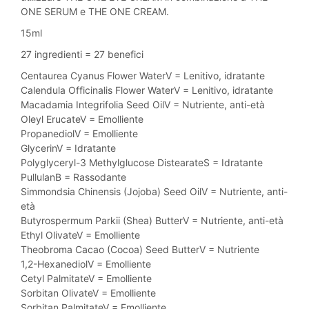
ONE SERUM e THE ONE CREAM.
15ml
27 ingredienti = 27 benefici
Centaurea Cyanus Flower WaterV = Lenitivo, idratante
Calendula Officinalis Flower WaterV = Lenitivo, idratante
Macadamia Integrifolia Seed OilV = Nutriente, anti-età
Oleyl ErucateV = Emolliente
PropanediolV = Emolliente
GlycerinV = Idratante
Polyglyceryl-3 Methylglucose DistearateS = Idratante
PullulanB = Rassodante
Simmondsia Chinensis (Jojoba) Seed OilV = Nutriente, anti-
età
Butyrospermum Parkii (Shea) ButterV = Nutriente, anti-età
Ethyl OlivateV = Emolliente
Theobroma Cacao (Cocoa) Seed ButterV = Nutriente
1,2-HexanediolV = Emolliente
Cetyl PalmitateV = Emolliente
Sorbitan OlivateV = Emolliente
Sorbitan PalmitateV = Emolliente