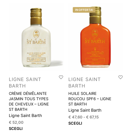
più
più
IN OFFERTA!
varianti.
varia
Le
Le
opzioni
opzi
possono
pos
essere
esse
scelte
scel
nella
nella
pagina
pagi
del
del
prodotto
prod
LIGNE SAINT
LIGNE SAINT
BARTH
BARTH
CRÈME DÉMÊLANTE
HUILE SOLAIRE
JASMIN TOUS TYPES
ROUCOU SPF6 – LIGNE
DE CHEVEUX – LIGNE
ST BARTH
ST BARTH
Ligne Saint Barth
Ligne Saint Barth
Fascia
€
47,60
-
€
67,15
€
52,00
di
Que
SCEGLI
Questo
prezzo:
SCEGLI
prod