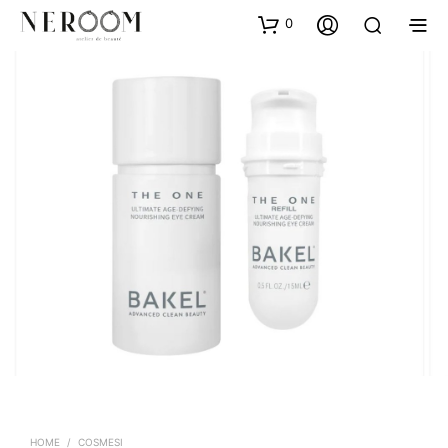
0
HOME
/
COSMESI