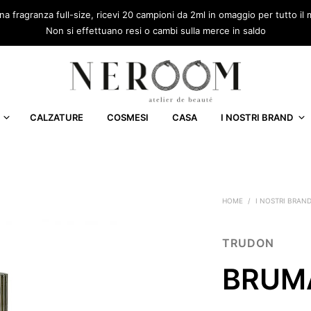
una fragranza full-size, ricevi 20 campioni da 2ml in omaggio per tutto 
Non si effettuano resi o cambi sulla merce in saldo
CALZATURE
COSMESI
CASA
I NOSTRI BRAND
HOME
/
I NOSTRI BRAN
TRUDON
BRUM