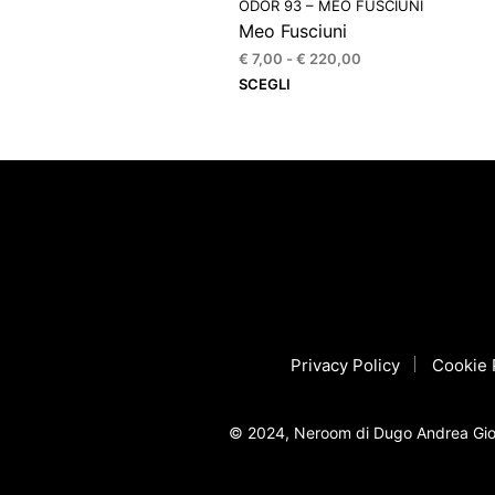
ODOR 93 – MEO FUSCIUNI
Meo Fusciuni
Fascia
€
7,00
-
€
220,00
di
Questo
SCEGLI
prezzo:
prodotto
da
ha
€ 7,00
più
a
€ 220,00
varianti.
Le
opzioni
possono
essere
scelte
nella
Privacy Policy
Cookie 
pagina
del
prodotto
© 2024, Neroom di Dugo Andrea Gior