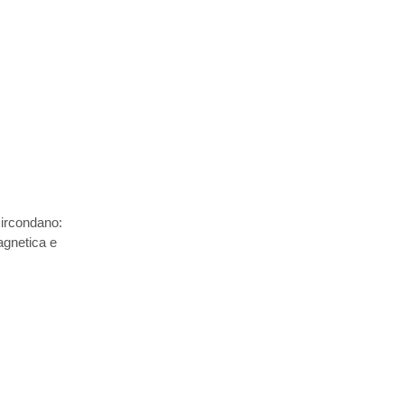
 circondano:
magnetica e