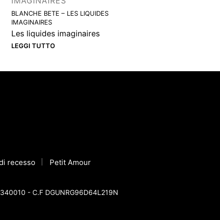
IMAGINAIRES
BLANCHE BETE – LES LIQUIDES
IMAGINAIRES
Les liquides imaginaires
LEGGI TUTTO
o di recesso
Petit Amour
 12581340010 - C.F DGUNRG96D64L219N