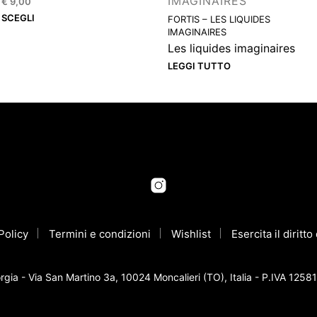
IMAGINAIRES
€
9,00
Questo
SCEGLI
FORTIS – LES LIQUIDES
IMAGINAIRES
prodotto
Les liquides imaginaires
ha
LEGGI TUTTO
più
varianti.
Le
opzioni
possono
essere
scelte
nella
pagina
del
Policy
Termini e condizioni
Wishlist
Esercita il diritt
prodotto
gia - Via San Martino 3a, 10024 Moncalieri (TO), Italia - P.IVA