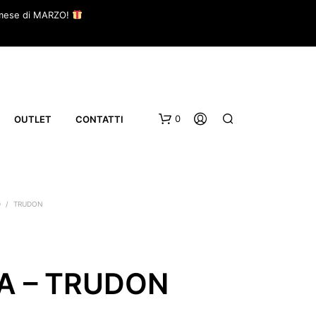
il mese di MARZO!
0
OUTLET
CONTATTI
D
/
TRUDON
A – TRUDON