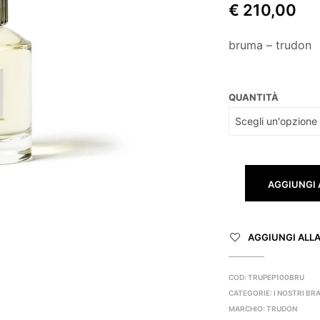
€
210,00
bruma – trudon
QUANTITÀ
AGGIUNGI 
AGGIUNGI ALLA 
COD:
TRUPEP100BRU
CATEGORIE:
I NOSTRI BR
MARCHIO:
TRUDON