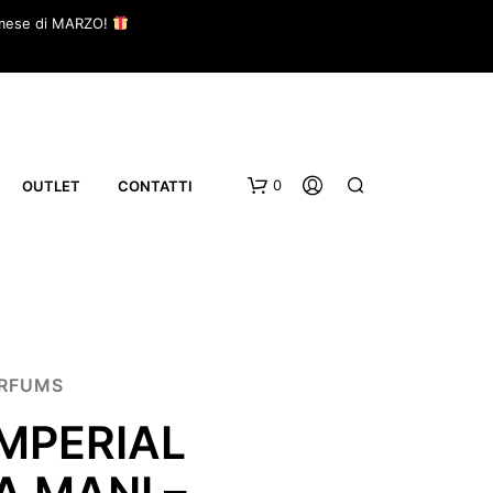
il mese di MARZO!
0
OUTLET
CONTATTI
ARFUMS
IMPERIAL
 MANI –