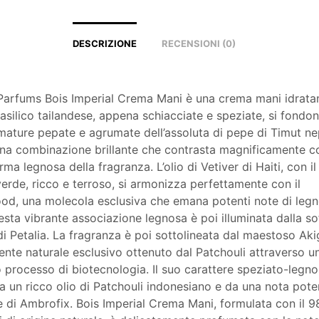
DESCRIZIONE
RECENSIONI (0)
 Parfums Bois Imperial Crema Mani è una crema mani idratan
basilico tailandese, appena schiacciate e speziate, si fondo
mature pepate e agrumate dell’assoluta di pepe di Timut ne
na combinazione brillante che contrasta magnificamente c
irma legnosa della fragranza. L’olio di Vetiver di Haiti, con il
rde, ricco e terroso, si armonizza perfettamente con il
d, una molecola esclusiva che emana potenti note di legn
sta vibrante associazione legnosa è poi illuminata dalla sof
 di Petalia. La fragranza è poi sottolineata dal maestoso Ak
ente naturale esclusivo ottenuto dal Patchouli attraverso u
 processo di biotecnologia. Il suo carattere speziato-legn
a un ricco olio di Patchouli indonesiano e da una nota pote
e di Ambrofix. Bois Imperial Crema Mani, formulata con il 9