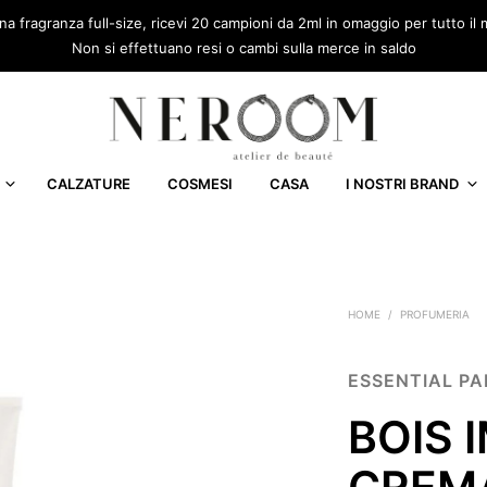
una fragranza full-size, ricevi 20 campioni da 2ml in omaggio per tutto 
Non si effettuano resi o cambi sulla merce in saldo
CALZATURE
COSMESI
CASA
I NOSTRI BRAND
HOME
/
PROFUMERIA
ESSENTIAL P
BOIS 
CREMA