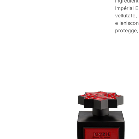
ingredient
Impérial E
vellutato,
e leniscon
protegge,