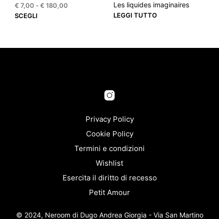
Les liquides imaginaires
Fascia
€
7,00
-
€
180,00
di
Questo
LEGGI TUTTO
SCEGLI
prezzo:
prodotto
da
ha
€ 7,00
più
a
varianti.
€ 180,00
Le
opzioni
possono
essere
scelte
nella
Privacy Policy
pagina
Cookie Policy
del
Termini e condizioni
prodotto
Wishlist
Esercita il diritto di recesso
Petit Amour
© 2024, Neroom di Dugo Andrea Giorgia - Via San Martino