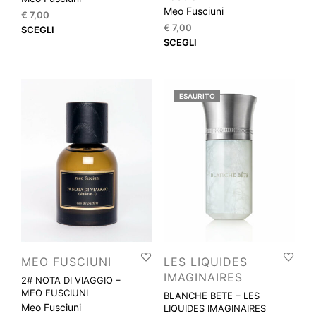
Meo Fusciuni
€
7,00
€
7,00
Questo
SCEGLI
Que
SCEGLI
prodotto
prod
ha
ha
più
più
varianti.
ESAURITO
varia
Le
Le
opzioni
opzi
possono
pos
essere
esse
scelte
scel
nella
nella
pagina
pagi
del
del
prodotto
prod
MEO FUSCIUNI
LES LIQUIDES
IMAGINAIRES
2# NOTA DI VIAGGIO –
MEO FUSCIUNI
BLANCHE BETE – LES
Meo Fusciuni
LIQUIDES IMAGINAIRES