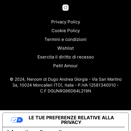
nella
pos
pagina
esse
del
scel
prodotto
nella
Privacy Policy
pagi
Cookie Policy
del
Termini e condizioni
prod
Wishlist
Esercita il diritto di recesso
Petit Amour
© 2024, Neroom di Dugo Andrea Giorgia - Via San Martino
3a, 10024 Moncalieri (TO), Italia - P.IVA 12581340010 -
C.F DGUNRG96D64L219N
LE TUE PREFERENZE RELATIVE ALLA
PRIVACY