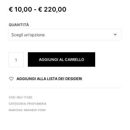
Fascia
€
10,00
-
€
220,00
di
QUANTITÀ
prezzo:
da
€ 10,00
a
AGGIUNGI AL CARRELLO
€ 220,00
AGGIUNGI ALLA LISTA DEI DESIDERI
COD:
SKU-11382
CATEGORIA:
PROFUMERIA
MARCHIO:
MIN NEW YORK