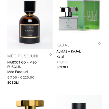
KAJAL
ALMAZ – KAJAL
MEO FUSCIUNI
Kajal
€
9,00
NARCOTICO – MEO
Que
FUSCIUNI
SCEGLI
Meo Fusciuni
prod
ha
Fascia
€
7,00
-
€
220,00
di
più
Questo
SCEGLI
prezzo:
varia
prodotto
da
Le
ha
€ 7,00
opzi
più
a
pos
varianti.
€ 220,00
esse
Le