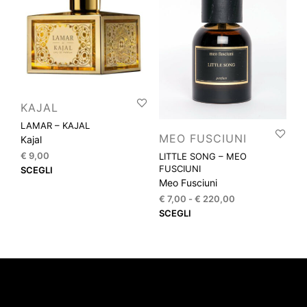
scel
opzioni
nella
possono
pagi
essere
del
scelte
prod
nella
pagina
del
KAJAL
prodotto
LAMAR – KAJAL
MEO FUSCIUNI
Kajal
€
9,00
LITTLE SONG – MEO
Questo
FUSCIUNI
SCEGLI
Meo Fusciuni
prodotto
ha
Fascia
€
7,00
-
€
220,00
di
più
Que
SCEGLI
prezzo:
varianti.
prod
da
Le
ha
€ 7,00
opzioni
più
a
possono
varia
€ 220,00
essere
Le
scelte
opzi