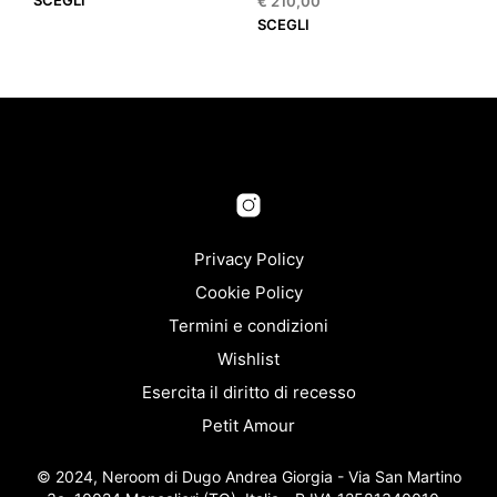
SCEGLI
€
210,00
prodotto
Que
SCEGLI
ha
prod
più
ha
varianti.
più
Le
varia
opzioni
Le
possono
opzi
essere
pos
scelte
esse
nella
scel
pagina
nella
Privacy Policy
del
pagi
Cookie Policy
prodotto
del
Termini e condizioni
prod
Wishlist
Esercita il diritto di recesso
Petit Amour
© 2024, Neroom di Dugo Andrea Giorgia - Via San Martino