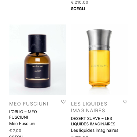
prodotto
€
210,00
Que
ha
SCEGLI
prod
più
ha
varianti.
più
Le
varia
opzioni
Le
possono
opzi
essere
pos
scelte
esse
nella
scel
pagina
nella
del
pagi
prodotto
del
prod
MEO FUSCIUNI
LES LIQUIDES
IMAGINAIRES
L’OBLIO – MEO
FUSCIUNI
DESERT SUAVE – LES
Meo Fusciuni
LIQUIDES IMAGINAIRES
Les liquides imaginaires
€
7,00
Questo