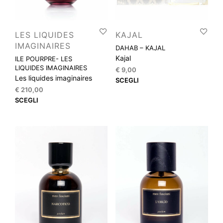
LES LIQUIDES
KAJAL
IMAGINAIRES
DAHAB – KAJAL
Kajal
ILE POURPRE- LES
LIQUIDES IMAGINAIRES
€
9,00
Les liquides imaginaires
Que
SCEGLI
€
210,00
prod
Questo
SCEGLI
ha
prodotto
più
ha
varia
più
Le
varianti.
opzi
Le
pos
opzioni
esse
possono
scel
essere
nella
scelte
pagi
nella
del
pagina
prod