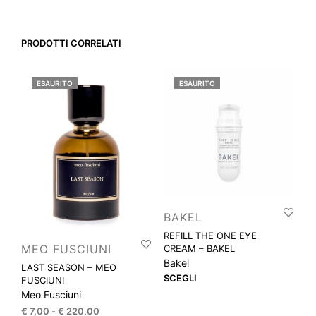
PRODOTTI CORRELATI
ESAURITO
ESAURITO
BAKEL
REFILL THE ONE EYE
MEO FUSCIUNI
CREAM – BAKEL
Bakel
LAST SEASON – MEO
Que
SCEGLI
FUSCIUNI
prod
Meo Fusciuni
ha
Fascia
€
7,00
-
€
220,00