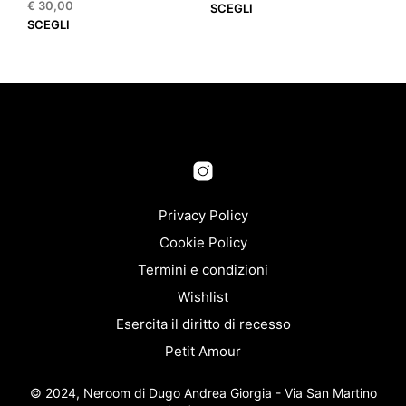
€
30,00
di
Que
SCEGLI
Questo
prezzo:
SCEGLI
prod
da
prodotto
ha
€ 6,00
ha
più
a
più
varia
€ 94,00
varianti.
Le
Le
opzi
opzioni
pos
possono
esse
essere
scel
scelte
nella
nella
Privacy Policy
pagi
pagina
del
Cookie Policy
del
prod
Termini e condizioni
prodotto
Wishlist
Esercita il diritto di recesso
Petit Amour
© 2024, Neroom di Dugo Andrea Giorgia - Via San Martino