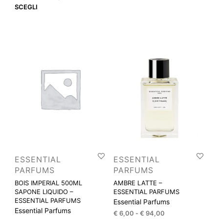
più
di
Questo
SCEGLI
varia
prezzo:
prodotto
Le
da
ha
€ 7,00
opzi
più
a
pos
varianti.
€ 220,00
esse
Le
scel
opzioni
nella
possono
pagi
essere
del
scelte
prod
nella
pagina
del
prodotto
ESSENTIAL
ESSENTIAL
PARFUMS
PARFUMS
BOIS IMPERIAL 500ML
AMBRE LATTE –
SAPONE LIQUIDO –
ESSENTIAL PARFUMS
ESSENTIAL PARFUMS
Essential Parfums
Essential Parfums
Fascia
€
6,00
-
€
94,00