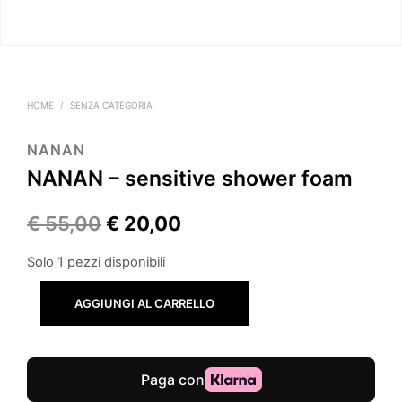
HOME
/
SENZA CATEGORIA
NANAN
NANAN – sensitive shower foam
Il
Il
€
55,00
€
20,00
prezzo
prezzo
Solo 1 pezzi disponibili
originale
attuale
AGGIUNGI AL CARRELLO
era:
è:
€ 55,00.
€ 20,00.