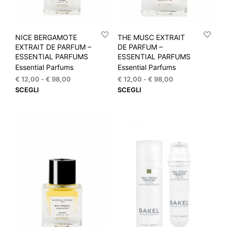
NICE BERGAMOTE
THE MUSC EXTRAIT
EXTRAIT DE PARFUM –
DE PARFUM –
ESSENTIAL PARFUMS
ESSENTIAL PARFUMS
Essential Parfums
Essential Parfums
Fascia
Fascia
€
12,00
-
€
98,00
€
12,00
-
€
98,00
di
di
Questo
Que
SCEGLI
SCEGLI
prezzo:
prezzo:
prodotto
prod
da
da
ha
ha
€ 12,00
€ 12,00
più
più
a
a
varianti.
varia
€ 98,00
€ 98,00
Le
Le
opzioni
opzi
possono
pos
essere
esse
scelte
scel
nella
nella
pagina
pagi
del
del