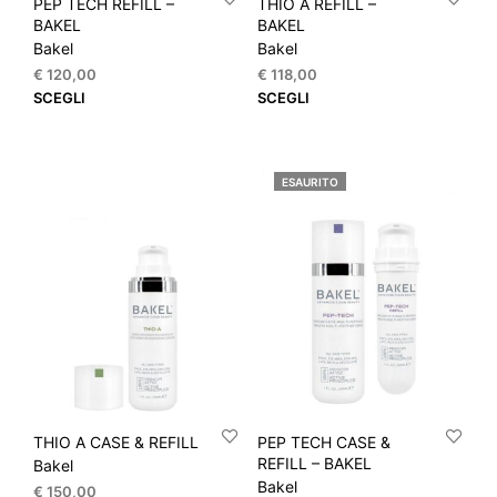
PEP TECH REFILL –
THIO A REFILL –
BAKEL
BAKEL
Bakel
Bakel
€
120,00
€
118,00
Questo
Que
SCEGLI
SCEGLI
prodotto
prod
ha
ha
più
più
ESAURITO
varianti.
varia
Le
Le
opzioni
opzi
possono
pos
essere
esse
scelte
scel
nella
nella
pagina
pagi
del
del
prodotto
prod
THIO A CASE & REFILL
PEP TECH CASE &
REFILL – BAKEL
Bakel
Bakel
€
150,00