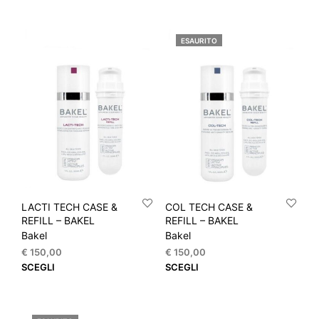
prod
ha
più
ESAURITO
varia
Le
opzi
pos
esse
scel
nella
pagi
del
prod
LACTI TECH CASE &
COL TECH CASE &
REFILL – BAKEL
REFILL – BAKEL
Bakel
Bakel
€
150,00
€
150,00
Questo
Que
SCEGLI
SCEGLI
prodotto
prod
ha
ha
più
più