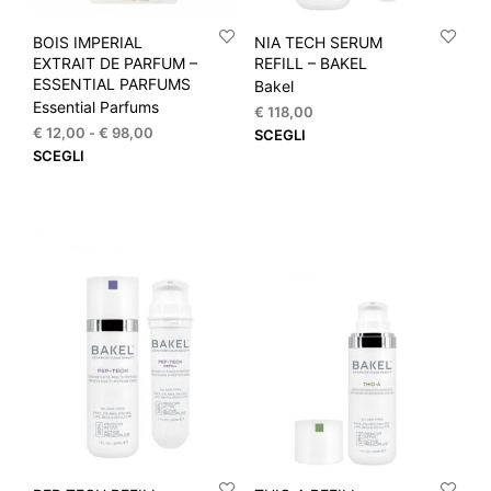
prodotto
prod
BOIS IMPERIAL
NIA TECH SERUM
EXTRAIT DE PARFUM –
REFILL – BAKEL
ESSENTIAL PARFUMS
Bakel
Essential Parfums
€
118,00
Fascia
€
12,00
-
€
98,00
Que
SCEGLI
di
Questo
SCEGLI
prod
prezzo:
prodotto
ha
da
ha
più
€ 12,00
più
varia
a
varianti.
Le
€ 98,00
Le
opzi
opzioni
pos
possono
esse
essere
scel
scelte
nella
nella
pagi
pagina
del
del
prod
prodotto