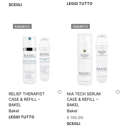
LEGGI TUTTO
Questo
SCEGLI
prodotto
ha
più
ESAURITO
ESAURITO
varianti.
Le
opzioni
possono
essere
scelte
nella
pagina
del
prodotto
RELIEF THERAPIST
NIA TECH SERUM
CASE & REFILL –
CASE & REFILL –
BAKEL
BAKEL
Bakel
Bakel
LEGGI TUTTO
€
150,00
Que
SCEGLI