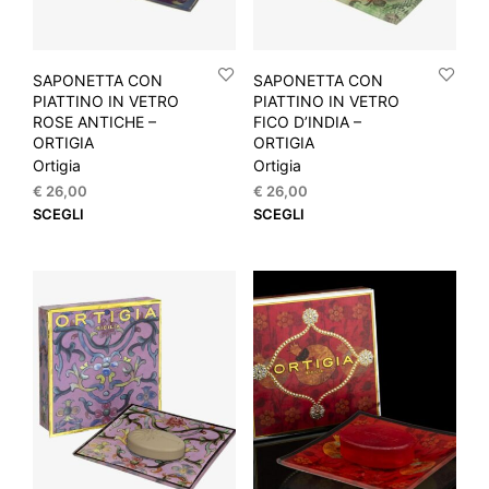
SAPONETTA CON
SAPONETTA CON
PIATTINO IN VETRO
PIATTINO IN VETRO
ROSE ANTICHE –
FICO D’INDIA –
ORTIGIA
ORTIGIA
Ortigia
Ortigia
€
26,00
€
26,00
Questo
Que
SCEGLI
SCEGLI
prodotto
prod
ha
ha
più
più
varianti.
varia
Le
Le
opzioni
opzi
possono
pos
essere
esse
scelte
scel
nella
nella
pagina
pagi
del
del