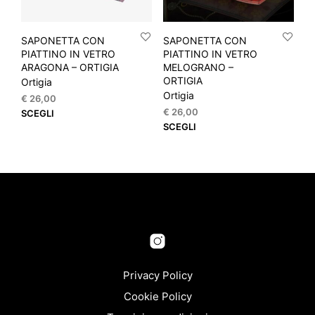
prodotto
prod
SAPONETTA CON
SAPONETTA CON
PIATTINO IN VETRO
PIATTINO IN VETRO
ARAGONA – ORTIGIA
MELOGRANO –
ORTIGIA
Ortigia
Ortigia
€
26,00
Questo
€
26,00
SCEGLI
Que
prodotto
SCEGLI
prod
ha
ha
più
più
varianti.
varia
Le
Le
opzioni
opzi
possono
pos
essere
esse
scelte
scel
nella
nella
Privacy Policy
pagina
pagi
del
Cookie Policy
del
prodotto