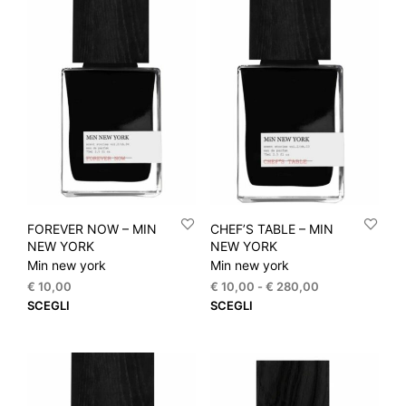
più
più
a
varianti.
varia
€ 280,00
Le
Le
opzioni
opzi
possono
pos
essere
esse
scelte
scel
nella
nella
pagina
pagi
del
del
prodotto
prod
FOREVER NOW – MIN
CHEF’S TABLE – MIN
NEW YORK
NEW YORK
Min new york
Min new york
Fascia
€
10,00
€
10,00
-
€
280,00
di
Questo
Que
SCEGLI
SCEGLI
prezzo:
prodotto
prod
da
ha
ha
€ 10,00
più
più
a
varianti.
varia
€ 280,00
Le
Le