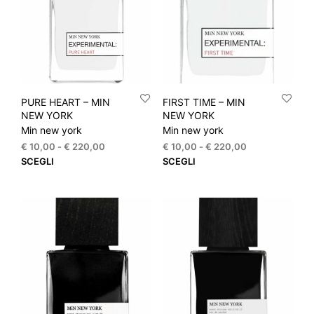
essere
esse
scelte
scel
nella
nella
pagina
pagi
del
del
prodotto
prod
PURE HEART – MIN
FIRST TIME – MIN
NEW YORK
NEW YORK
Min new york
Min new york
Fascia
Fascia
€
10,00
-
€
220,00
€
10,00
-
€
220,00
di
di
Questo
Que
SCEGLI
SCEGLI
prezzo:
prezzo:
prodotto
prod
da
da
ha
ha
€ 10,00
€ 10,00
più
più
a
a
varianti.
varia
€ 220,00
€ 220,00
Le
Le
opzioni
opzi
possono
pos
essere
esse
scelte
scel
nella
nella