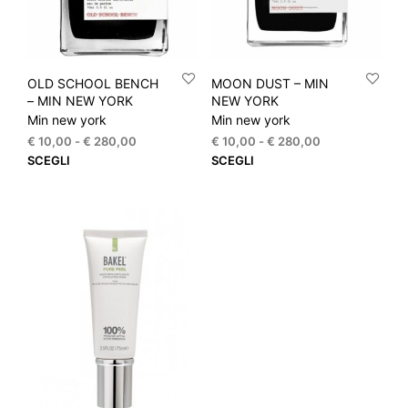
pagina
pagi
del
del
prodotto
prod
OLD SCHOOL BENCH
MOON DUST – MIN
– MIN NEW YORK
NEW YORK
Min new york
Min new york
Fascia
Fascia
€
10,00
-
€
280,00
€
10,00
-
€
280,00
di
di
Questo
Que
SCEGLI
SCEGLI
prezzo:
prezzo:
prodotto
prod
da
da
ha
ha
€ 10,00
€ 10,00
più
più
a
a
varianti.
varia
€ 280,00
€ 280,00
Le
Le
opzioni
opzi
possono
pos
essere
esse
scelte
scel
nella
nella
pagina
pagi
del
del
prodotto
prod