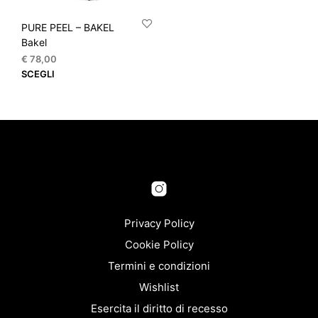
PURE PEEL – BAKEL
Bakel
€
78,00
Questo
SCEGLI
prodotto
ha
più
varianti.
Le
opzioni
possono
essere
scelte
nella
Privacy Policy
pagina
Cookie Policy
del
Termini e condizioni
prodotto
Wishlist
Esercita il diritto di recesso