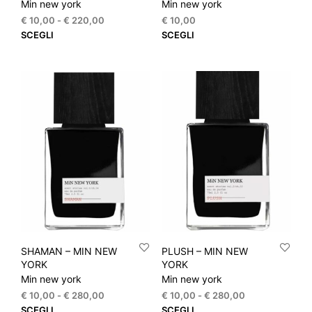
Min new york
Min new york
Fascia
€
10,00
-
€
220,00
€
10,00
di
Questo
Que
SCEGLI
SCEGLI
prezzo:
prodotto
prod
da
ha
ha
€ 10,00
più
più
a
varianti.
varia
€ 220,00
Le
Le
opzioni
opzi
possono
pos
essere
esse
scelte
scel
nella
nella
pagina
pagi
del
del
prodotto
prod
SHAMAN – MIN NEW
PLUSH – MIN NEW
YORK
YORK
Min new york
Min new york
Fascia
Fascia
€
10,00
-
€
280,00
€
10,00
-
€
280,00
di
di
Questo
Que
SCEGLI
SCEGLI