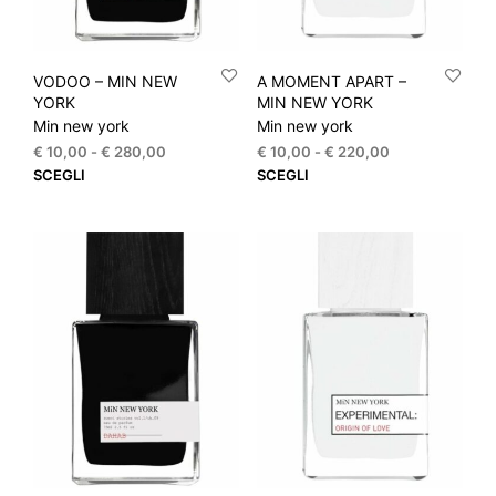
VODOO – MIN NEW
A MOMENT APART –
YORK
MIN NEW YORK
Min new york
Min new york
Fascia
Fascia
€
10,00
-
€
280,00
€
10,00
-
€
220,00
di
di
Questo
Que
SCEGLI
SCEGLI
prezzo:
prezzo:
prodotto
prod
da
da
ha
ha
€ 10,00
€ 10,00
più
più
a
a
varianti.
varia
€ 280,00
€ 220,00
Le
Le
opzioni
opzi
possono
pos
essere
esse
scelte
scel
nella
nella
pagina
pagi
del
del
prodotto
prod