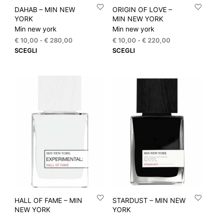
DAHAB – MIN NEW
ORIGIN OF LOVE –
YORK
MIN NEW YORK
Min new york
Min new york
Fascia
Fascia
€
10,00
-
€
280,00
€
10,00
-
€
220,00
di
di
Questo
Que
SCEGLI
SCEGLI
prezzo:
prezzo:
prodotto
prod
da
da
ha
ha
€ 10,00
€ 10,00
più
più
a
a
varianti.
varia
€ 280,00
€ 220,00
Le
Le
opzioni
opzi
possono
pos
essere
esse
scelte
scel
nella
nella
pagina
pagi
del
del
prodotto
prod
HALL OF FAME – MIN
STARDUST – MIN NEW
NEW YORK
YORK