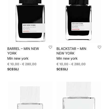
opzioni
opzi
possono
pos
essere
esse
scelte
scel
nella
nella
pagina
pagi
del
del
prodotto
prod
BARREL – MIN NEW
BLACKSTAR – MIN
YORK
NEW YORK
Min new york
Min new york
Fascia
Fascia
€
10,00
-
€
280,00
€
10,00
-
€
280,00
di
di
Questo
Que
SCEGLI
SCEGLI
prezzo:
prezzo:
prodotto
prod
da
da
ha
ha
€ 10,00
€ 10,00
più
più
a
a
varianti.
varia
€ 280,00
€ 280,00
Le
Le
opzioni
opzi
possono
pos