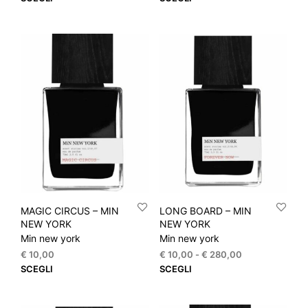
prezzo:
prezzo:
prodotto
prod
da
da
ha
ha
€ 10,00
€ 10,00
più
più
a
a
varianti.
varia
€ 280,00
€ 280,00
Le
Le
opzioni
opzi
possono
pos
essere
esse
scelte
scel
nella
nella
pagina
pagi
del
del
prodotto
prod
MAGIC CIRCUS – MIN
LONG BOARD – MIN
NEW YORK
NEW YORK
Min new york
Min new york
Fascia
€
10,00
€
10,00
-
€
280,00
di
Questo
Que
SCEGLI
SCEGLI
prezzo:
prodotto
prod
da
ha
ha
€ 10,00